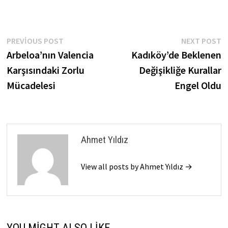
Yazı
Previous
N
PREVIOUS POST
NEXT POST
post:
p
Arbeloa’nın Valencia
Kadıköy’de Beklenen
gezinmesi
Karşısındaki Zorlu
Değişikliğe Kurallar
Mücadelesi
Engel Oldu
Ahmet Yıldız
View all posts by Ahmet Yıldız →
YOU MIGHT ALSO LIKE