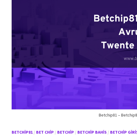
Betchip81 – Betchip
BETCHIP81
/
BET CHIP
/
BETCHIP
/
BETCHIP BAHIS
/
BETCHIP GIRI