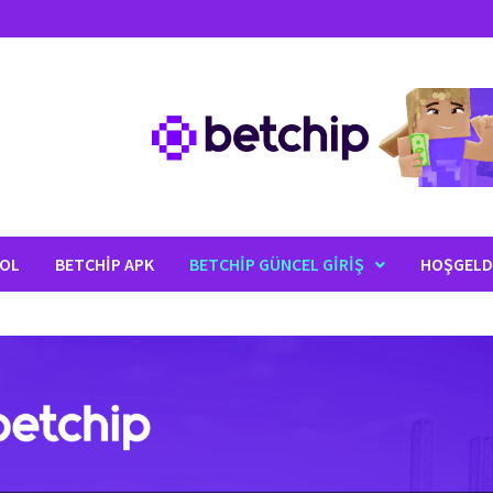
 OL
BETCHIP APK
BETCHIP GÜNCEL GIRIŞ
HOŞGELD