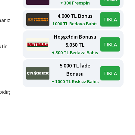
+ 300 Freespin
.
4.000 TL Bonus
TIKLA
manız
1000 TL Bedava Bahis
Hoşgeldin Bonusu
TIKLA
5.050 TL
tir.
+ 500 TL Bedava Bahis
5.000 TL İade
TIKLA
Bonusu
+ 1000 TL Risksiz Bahis
idir;