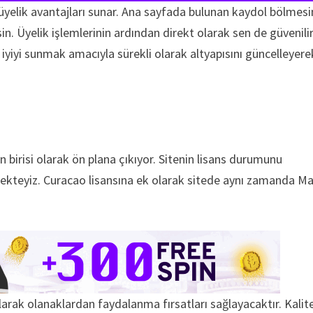
yelik avantajları sunar. Ana sayfada bulunan kaydol bölmes
rsin. Üyelik işlemlerinin ardından direkt olarak sen de güvenili
n iyiyi sunmak amacıyla sürekli olarak altyapısını güncelleyere
en birisi olarak ön plana çıkıyor. Sitenin lisans durumunu
ekteyiz. Curacao lisansına ek olarak sitede aynı zamanda Ma
larak olanaklardan faydalanma fırsatları sağlayacaktır. Kalit