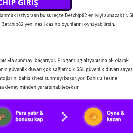
anmak istiyorsan bu süreçte Betchip82 en iyiyi sunacaktır. S
etchip82 yeni nesil casino oyunlarını oynayabilirsin.
yapısıyla sunmayı başarıyor. Progaming altyapısına ek olarak
enin güvenlik duvarı çok sağlamdır. SSL güvenlik duvarı saye
ajlarını bahis sitesi sunmayı başarıyor. Bahis sitesine
ma deneyiminden yararlanabileceksin.