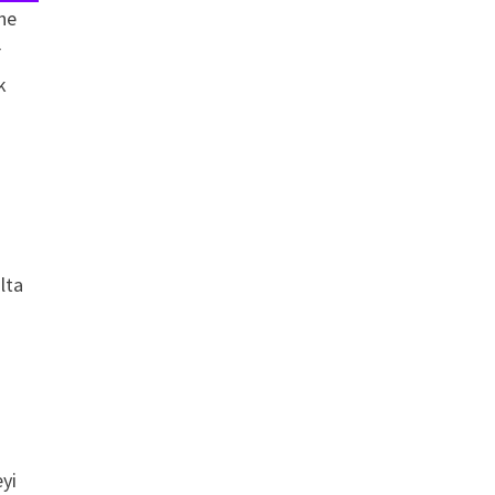
ine
r
k
lta
eyi