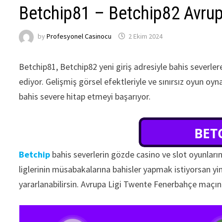
Betchip81 – Betchip82 Avru
by
Profesyonel Casinocu
2 Ekim 2024
Betchip81, Betchip82 yeni giriş adresiyle bahis severle
ediyor. Gelişmiş görsel efektleriyle ve sınırsız oyun oy
bahis severe hitap etmeyi başarıyor.
Betchip
bahis severlerin gözde casino ve slot oyunlar
liglerinin müsabakalarına bahisler yapmak istiyorsan yi
yararlanabilirsin. Avrupa Ligi Twente Fenerbahçe maç