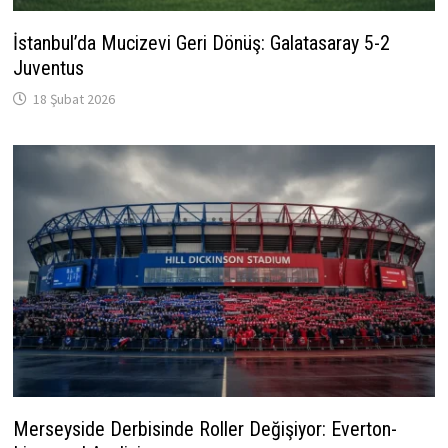
İstanbul’da Mucizevi Geri Dönüş: Galatasaray 5-2
Juventus
18 Şubat 2026
Merseyside Derbisinde Roller Değişiyor: Everton-