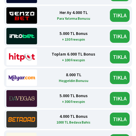
Her Ay 4.000 TL
TIKLA
Para Yatırma Bonusu
5.000 TL Bonus
TIKLA
+ 150 Freespin
Toplam 6.000 TL Bonus
TIKLA
+ 100 Freespin
8.000 TL
TIKLA
Hoşgeldin Bonusu
5.000 TL Bonus
TIKLA
+ 300 Freespin
4.000 TL Bonus
TIKLA
1000 TL Bedava Bahis