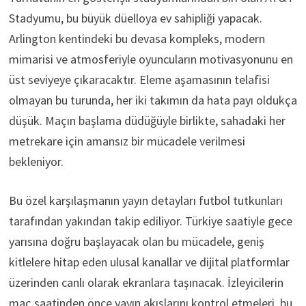
Stadyumu, bu büyük düelloya ev sahipliği yapacak.
Arlington kentindeki bu devasa kompleks, modern
mimarisi ve atmosferiyle oyuncuların motivasyonunu en
üst seviyeye çıkaracaktır. Eleme aşamasının telafisi
olmayan bu turunda, her iki takımın da hata payı oldukça
düşük. Maçın başlama düdüğüyle birlikte, sahadaki her
metrekare için amansız bir mücadele verilmesi
bekleniyor.
Bu özel karşılaşmanın yayın detayları futbol tutkunları
tarafından yakından takip ediliyor. Türkiye saatiyle gece
yarısına doğru başlayacak olan bu mücadele, geniş
kitlelere hitap eden ulusal kanallar ve dijital platformlar
üzerinden canlı olarak ekranlara taşınacak. İzleyicilerin
maç saatinden önce yayın akışlarını kontrol etmeleri, bu