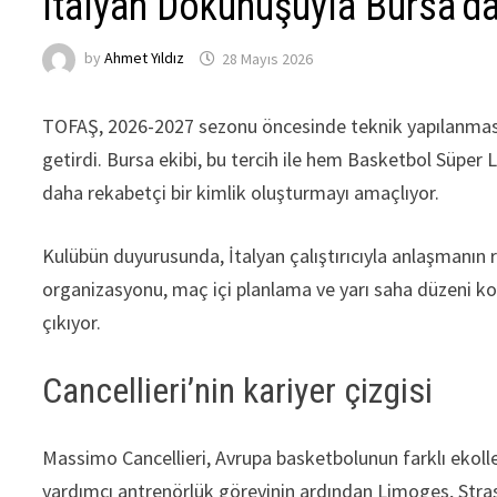
İtalyan Dokunuşuyla Bursa’d
by
Ahmet Yıldız
28 Mayıs 2026
TOFAŞ, 2026-2027 sezonu öncesinde teknik yapılanmasın
getirdi. Bursa ekibi, bu tercih ile hem Basketbol Süpe
daha rekabetçi bir kimlik oluşturmayı amaçlıyor.
Kulübün duyurusunda, İtalyan çalıştırıcıyla anlaşmanın r
organizasyonu, maç içi planlama ve yarı saha düzeni ko
çıkıyor.
Cancellieri’nin kariyer çizgisi
Massimo Cancellieri, Avrupa basketbolunun farklı ekoller
yardımcı antrenörlük görevinin ardından Limoges, Stra