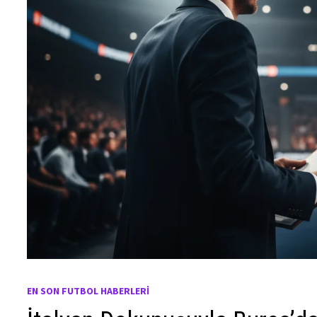
EN SON FUTBOL HABERLERI