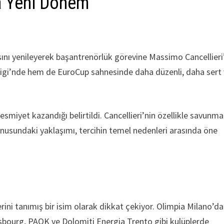
a Yeni Dönem
ı yenileyerek başantrenörlük görevine Massimo Cancellieri’
r Ligi’nde hem de EuroCup sahnesinde daha düzenli, daha sert
esmiyet kazandığı belirtildi. Cancellieri’nin özellikle savunma
nusundaki yaklaşımı, tercihin temel nedenleri arasında öne
ini tanımış bir isim olarak dikkat çekiyor. Olimpia Milano’da
sbourg, PAOK ve Dolomiti Energia Trento gibi kulüplerde