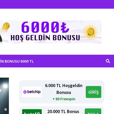
IN BONUSU 6000 TL
6.000 TL Hoşgeldin
GİRİŞ
Bonusu
+ 80 Freespin
20.000 TL Bonus