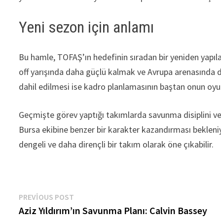
Yeni sezon için anlamı
Bu hamle, TOFAŞ’ın hedefinin sıradan bir yeniden yapıl
off yarışında daha güçlü kalmak ve Avrupa arenasında dah
dahil edilmesi ise kadro planlamasının baştan onun oyun 
Geçmişte görev yaptığı takımlarda savunma disiplini ve 
Bursa ekibine benzer bir karakter kazandırması bekleni
dengeli ve daha dirençli bir takım olarak öne çıkabilir.
Yazı
Previous
PREVIOUS POST
post:
Aziz Yıldırım’ın Savunma Planı: Calvin Bassey
gezinmesi