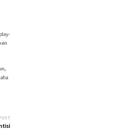
play-
rken
ın,
daha
Next
POST
post:
ntisi