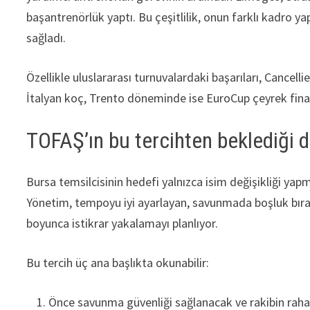
başantrenörlük yaptı. Bu çeşitlilik, onun farklı kadro yap
sağladı.
Özellikle uluslararası turnuvalardaki başarıları, Cancelli
İtalyan koç, Trento döneminde ise EuroCup çeyrek fina
TOFAŞ’ın bu tercihten beklediği 
Bursa temsilcisinin hedefi yalnızca isim değişikliği yap
Yönetim, tempoyu iyi ayarlayan, savunmada boşluk bırak
boyunca istikrar yakalamayı planlıyor.
Bu tercih üç ana başlıkta okunabilir:
Önce savunma güvenliği sağlanacak ve rakibin raha