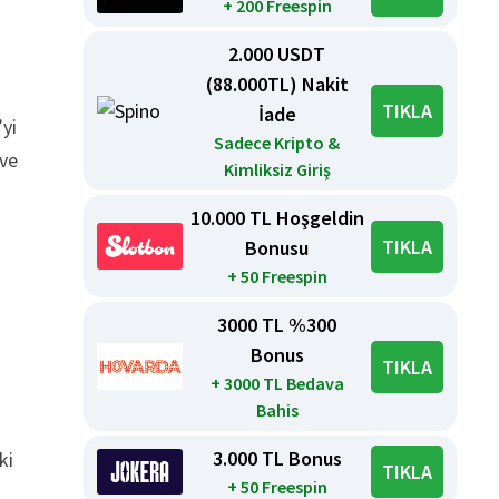
+ 200 Freespin
2.000 USDT
(88.000TL) Nakit
TIKLA
İade
yi
Sadece Kripto &
 ve
Kimliksiz Giriş
10.000 TL Hoşgeldin
TIKLA
Bonusu
+ 50 Freespin
3000 TL %300
Bonus
TIKLA
+ 3000 TL Bedava
Bahis
3.000 TL Bonus
ki
TIKLA
+ 50 Freespin