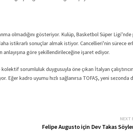
anma olmadığını gösteriyor. Kulüp, Basketbol Süper Ligi’nde 
a istikrarlı sonuçlar almak istiyor. Cancellieri’nin sürece e
anlayışına göre şekillendirileceğine işaret ediyor.
kolektif sorumluluk duygusuyla öne çıkan İtalyan çalıştırıcın
yor. Eğer kadro uyumu hızlı sağlanırsa TOFAŞ, yeni sezonda 
NEXT 
Felipe Augusto için Dev Takas Söyle