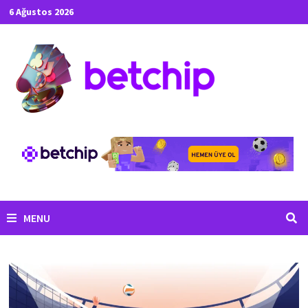
Skip
6 Ağustos 2026
to
content
MENU