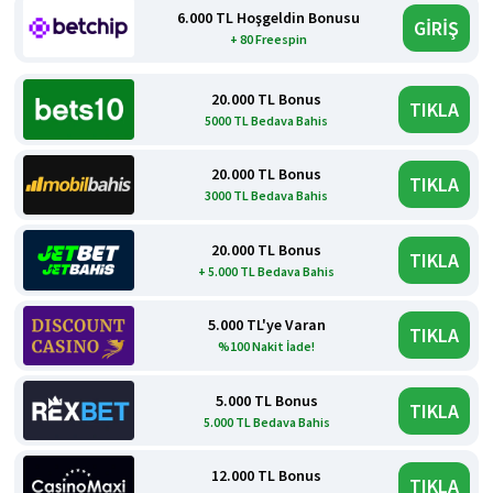
6.000 TL Hoşgeldin Bonusu
GİRİŞ
+ 80 Freespin
20.000 TL Bonus
TIKLA
5000 TL Bedava Bahis
20.000 TL Bonus
TIKLA
3000 TL Bedava Bahis
20.000 TL Bonus
TIKLA
+ 5.000 TL Bedava Bahis
5.000 TL'ye Varan
TIKLA
%100 Nakit İade!
5.000 TL Bonus
TIKLA
5.000 TL Bedava Bahis
12.000 TL Bonus
TIKLA