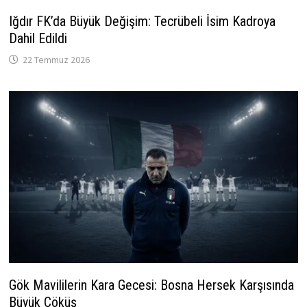
Iğdır FK’da Büyük Değişim: Tecrübeli İsim Kadroya
Dahil Edildi
22 Temmuz 2026
Gök Mavililerin Kara Gecesi: Bosna Hersek Karşısında
Büyük Çöküş