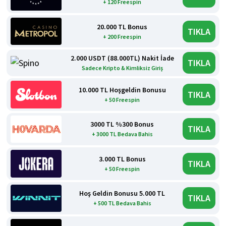
+ 120 Freespin
20.000 TL Bonus
TIKLA
+ 200 Freespin
2.000 USDT (88.000TL) Nakit İade
TIKLA
Sadece Kripto & Kimliksiz Giriş
10.000 TL Hoşgeldin Bonusu
TIKLA
+ 50 Freespin
3000 TL %300 Bonus
TIKLA
+ 3000 TL Bedava Bahis
3.000 TL Bonus
TIKLA
+ 50 Freespin
Hoş Geldin Bonusu 5.000 TL
TIKLA
+ 500 TL Bedava Bahis