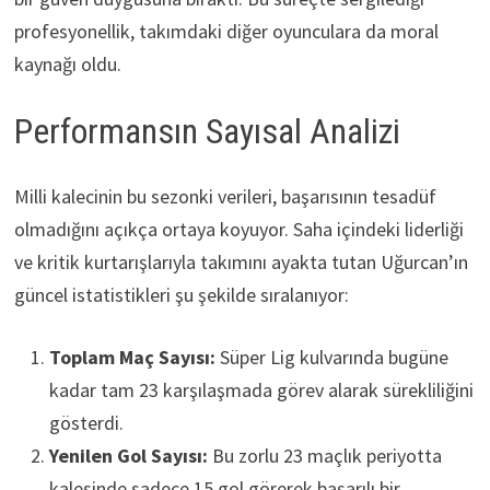
profesyonellik, takımdaki diğer oyunculara da moral
kaynağı oldu.
Performansın Sayısal Analizi
Milli kalecinin bu sezonki verileri, başarısının tesadüf
olmadığını açıkça ortaya koyuyor. Saha içindeki liderliği
ve kritik kurtarışlarıyla takımını ayakta tutan Uğurcan’ın
güncel istatistikleri şu şekilde sıralanıyor:
Toplam Maç Sayısı:
Süper Lig kulvarında bugüne
kadar tam 23 karşılaşmada görev alarak sürekliliğini
gösterdi.
Yenilen Gol Sayısı:
Bu zorlu 23 maçlık periyotta
kalesinde sadece 15 gol görerek başarılı bir