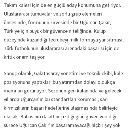
Takım kalesi için de en güçlü aday konumuna getiriyor.
Uluslararası turnuvalar ve zorlu grup elemeleri
öncesinde, formunun zirvesinde bir Uğurcan Çakır,
Türkiye için büyük bir güvence niteliğinde. Kulüp
düzeyinde kazandığı tecrübeyi milli formaya yansıtması,
Türk futbolunun uluslararası arenadaki başarısı için de
kritik önem taşıyor.
Sonuç olarak, Galatasaray yönetimi ve teknik ekibi, kale
pozisyonuna yaptıkları bu yatırımdan dolayı oldukça
memnun görünüyor. Sezonun geri kalanında ve gelecek
yıllarda Uğurcan’ın bu standartları koruması, sarı-
kırmızılıların başarı hedeflerine ulaşmasında belirleyici
olacak. Babasının da altını çizdiği gibi, güven verildiği
sürece Uğurcan Çakır’ın başaramayacağı hiçbir şey yok