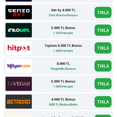
Her Ay 4.000 TL
TIKLA
Para Yatırma Bonusu
5.000 TL Bonus
TIKLA
+ 150 Freespin
Toplam 6.000 TL Bonus
TIKLA
+ 100 Freespin
8.000 TL
TIKLA
Hoşgeldin Bonusu
5.000 TL Bonus
TIKLA
+ 300 Freespin
4.000 TL Bonus
TIKLA
1000 TL Bedava Bahis