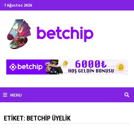
Skip
7 Ağustos 2026
to
content
MENU
ETIKET:
BETCHIP ÜYELIK