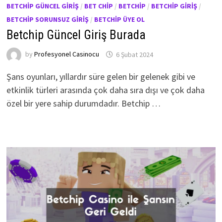
BETCHIP GÜNCEL GIRIŞ
/
BET CHIP
/
BETCHIP
/
BETCHIP GIRIŞ
/
BETCHIP SORUNSUZ GIRIŞ
/
BETCHIP ÜYE OL
Betchip Güncel Giriş Burada
by
Profesyonel Casinocu
6 Şubat 2024
Şans oyunları, yıllardır süre gelen bir gelenek gibi ve
etkinlik türleri arasında çok daha sıra dışı ve çok daha
özel bir yere sahip durumdadır. Betchip …