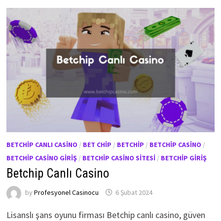
BETCHIP CANLI CASINO
/
BET CHIP
/
BETCHIP
/
BETCHIP CASINO
/
BETCHIP CASINO GIRIŞ
/
BETCHIP CASINO SITESI
/
BETCHIP GIRIŞ
Betchip Canlı Casino
by
Profesyonel Casinocu
6 Şubat 2024
Lisanslı şans oyunu firması Betchip canlı casino, güven