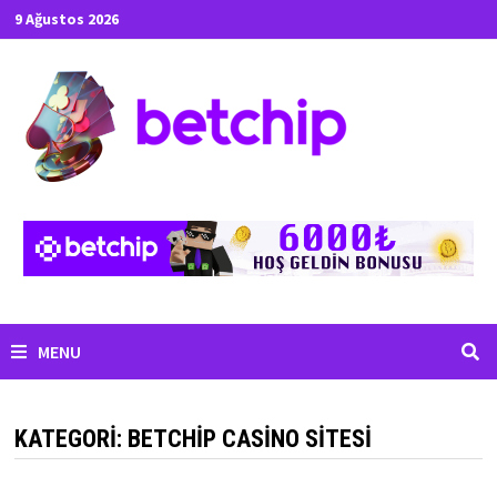
Skip
9 Ağustos 2026
to
content
MENU
KATEGORI:
BETCHIP CASINO SITESI