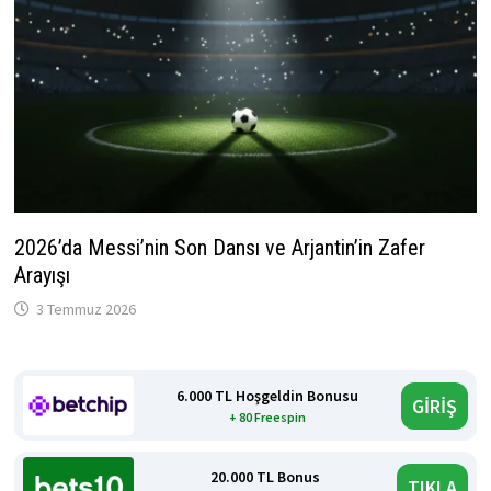
2026’da Messi’nin Son Dansı ve Arjantin’in Zafer
Arayışı
3 Temmuz 2026
6.000 TL Hoşgeldin Bonusu
GİRİŞ
+ 80 Freespin
20.000 TL Bonus
TIKLA