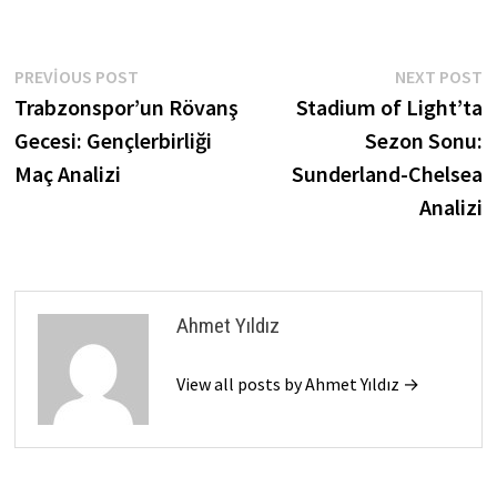
Yazı
Previous
N
PREVIOUS POST
NEXT POST
post:
p
Trabzonspor’un Rövanş
Stadium of Light’ta
gezinmesi
Gecesi: Gençlerbirliği
Sezon Sonu:
Maç Analizi
Sunderland-Chelsea
Analizi
Ahmet Yıldız
View all posts by Ahmet Yıldız →