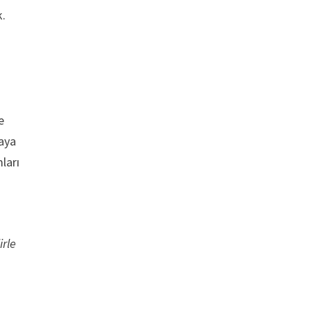
k.
e
maya
ları
irle