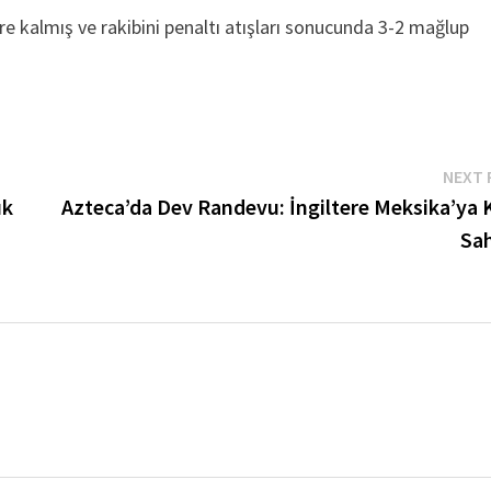
re kalmış ve rakibini penaltı atışları sonucunda 3-2 mağlup
NEXT 
uk
Azteca’da Dev Randevu: İngiltere Meksika’ya K
Sa