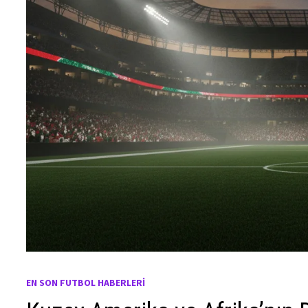
EN SON FUTBOL HABERLERI