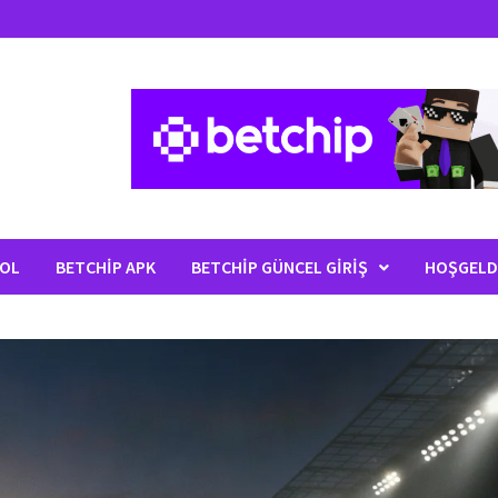
 OL
BETCHIP APK
BETCHIP GÜNCEL GIRIŞ
HOŞGELD