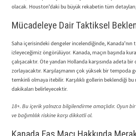
olacak. Houston’daki bu büyük rekabetin tüm detayları,
Mücadeleye Dair Taktiksel Beklen
Saha içerisindeki dengeler incelendiğinde, Kanada’nın t
izleyeceğimiz öngörülüyor. Kanada, maçın başında kura
çalışacaktır. Öte yandan Hollanda karşısında adeta bir 
zorlayacaktır. Karşılaşmanın çok yüksek bir tempoda geç
temkinli olmaya itebilir. Karşılıklı gollerin beklendiği
dakikaları belirleyecektir.
18+. Bu içerik yalnızca bilgilendirme amaçlıdır. Oyun bir eğ
ve bağımlılık riskine karşı dikkatli ol.
Kanada Fas Maçı Hakkında Merak 