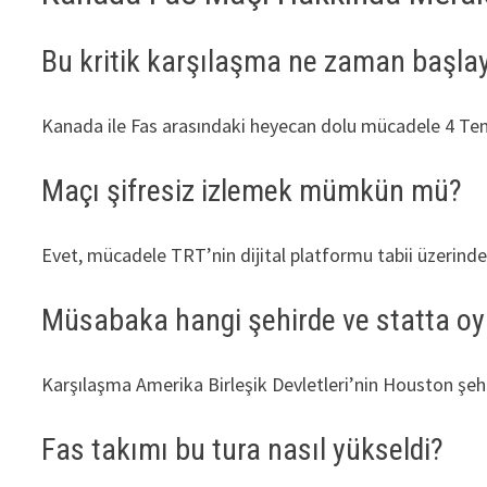
Bu kritik karşılaşma ne zaman başla
Kanada ile Fas arasındaki heyecan dolu mücadele 4 Te
Maçı şifresiz izlemek mümkün mü?
Evet, mücadele TRT’nin dijital platformu tabii üzerinden
Müsabaka hangi şehirde ve statta o
Karşılaşma Amerika Birleşik Devletleri’nin Houston şe
Fas takımı bu tura nasıl yükseldi?