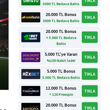
TIKLA
5000 TL Bedava Bahis
20.000 TL Bonus
TIKLA
3000 TL Bedava Bahis
20.000 TL Bonus
TIKLA
+ 5.000 TL Bedava
Bahis
5.000 TL'ye Varan
TIKLA
%100 Nakit İade!
5.000 TL Bonus
TIKLA
5.000 TL Bedava Bahis
12.000 TL Bonus
TIKLA
+ 120 Freespin
20.000 TL Bonus
TIKLA