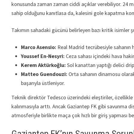
konusunda zaman zaman ciddi açıklar verebiliyor. 24 maç
sahip olduğunu kanıtlasa da, kalesini gole kapatma ko
Takımın sahadaki gücünü belirleyen bazı kritik isimler ş
Marco Asensio:
Real Madrid tecrübesiyle sahanın he
Youssef En-Nesyri:
Ceza sahası içindeki hava hakimi
Kerem Aktürkoğlu:
Sol kanattan yaptığı delici drip
Matteo Guendouzi:
Orta sahanın dinamosu olara
başarıyla üstleniyor.
Teknik direktör Tedesco üzerindeki eleştiriler, özelli
kalınmasıyla arttı. Ancak Gaziantep FK gibi savunma disi
atmosferiyle birlikte maça çok hızlı bir giriş yapması be
Gaziantep FK’nın Savunma Sorunla