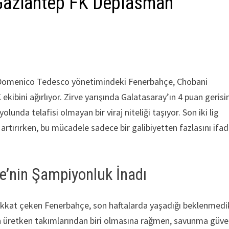
 Gaziantep FK Deplasman
. Domenico Tedesco yönetimindeki Fenerbahçe, Chobani
kibini ağırlıyor. Zirve yarışında Galatasaray’ın 4 puan gerisi
unda telafisi olmayan bir viraj niteliği taşıyor. Son iki lig
artırırken, bu mücadele sadece bir galibiyetten fazlasını ifa
’nin Şampiyonluk İnadı
ikkat çeken Fenerbahçe, son haftalarda yaşadığı beklenmedi
 en üretken takımlarından biri olmasına rağmen, savunma güven