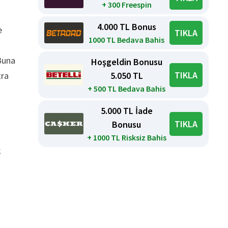
+ 300 Freespin
4.000 TL Bonus
e
TIKLA
1000 TL Bedava Bahis
 Buna
Hoşgeldin Bonusu
TIKLA
5.050 TL
tra
+ 500 TL Bedava Bahis
5.000 TL İade
TIKLA
Bonusu
+ 1000 TL Risksiz Bahis
k
ş