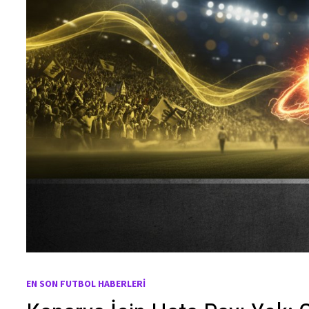
EN SON FUTBOL HABERLERI