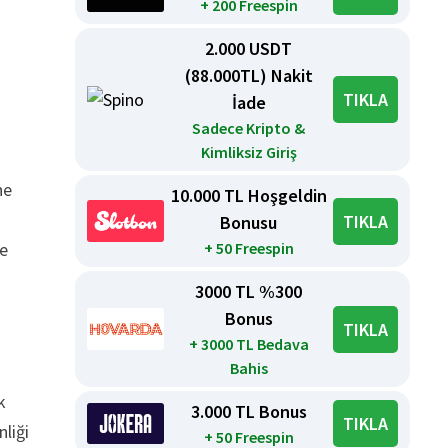
+ 200 Freespin
2.000 USDT
(88.000TL) Nakit
TIKLA
İade
Sadece Kripto &
Kimliksiz Giriş
ne
10.000 TL Hoşgeldin
TIKLA
Bonusu
+ 50 Freespin
de
3000 TL %300
Bonus
TIKLA
+ 3000 TL Bedava
Bahis
k
3.000 TL Bonus
TIKLA
liği
+ 50 Freespin