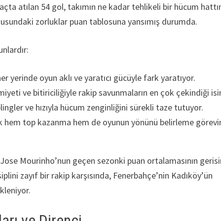
ta atılan 54 gol, takımın ne kadar tehlikeli bir hücum hattı
nusundaki zorluklar puan tablosuna yansımış durumda.
unlardır:
r yerinde oyun aklı ve yaratıcı gücüyle fark yaratıyor.
yeti ve bitiriciliğiyle rakip savunmaların en çok çekindiği is
lingler ve hızıyla hücum zenginliğini sürekli taze tutuyor.
k hem top kazanma hem de oyunun yönünü belirleme görevi
kle Jose Mourinho’nun geçen sezonki puan ortalamasının geris
plini zayıf bir rakip karşısında, Fenerbahçe’nin Kadıköy’ün
kleniyor.
rı ve Direnci