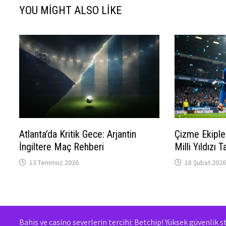
YOU MIGHT ALSO LIKE
Atlanta’da Kritik Gece: Arjantin
Çizme Ekiple
İngiltere Maç Rehberi
Milli Yıldızı 
13 Temmuz 2026
18 Şubat 2026
Bahis ve casino severlerin tercihi: Betchip! Yüksek güvenlik 