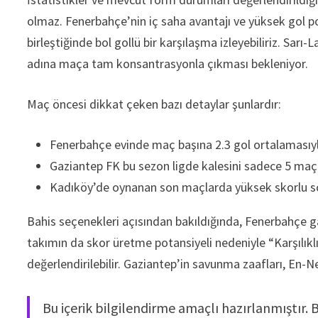
olmaz. Fenerbahçe’nin iç saha avantajı ve yüksek gol p
birleştiğinde bol gollü bir karşılaşma izleyebiliriz. Sar
adına maça tam konsantrasyonla çıkması bekleniyor.
Maç öncesi dikkat çeken bazı detaylar şunlardır:
Fenerbahçe evinde maç başına 2.3 gol ortalamasıy
Gaziantep FK bu sezon ligde kalesini sadece 5 maçt
Kadıköy’de oynanan son maçlarda yüksek skorlu so
Bahis seçenekleri açısından bakıldığında, Fenerbahçe gal
takımın da skor üretme potansiyeli nedeniyle “Karşılıkl
değerlendirilebilir. Gaziantep’in savunma zaafları, En-Ne
Bu içerik bilgilendirme amaçlı hazırlanmıştır.