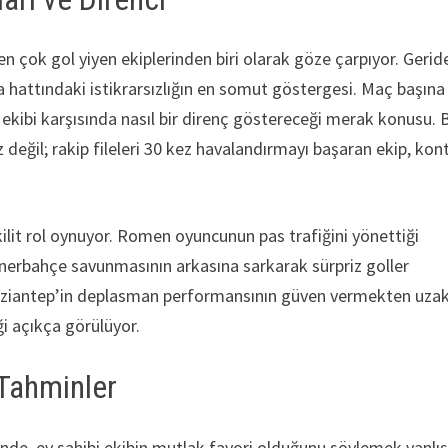
n çok gol yiyen ekiplerinden biri olarak göze çarpıyor. Gerid
 hattındaki istikrarsızlığın en somut göstergesi. Maç başına
n ekibi karşısında nasıl bir direnç göstereceği merak konusu.
ğil; rakip fileleri 30 kez havalandırmayı başaran ekip, kon
ilit rol oynuyor. Romen oyuncunun pas trafiğini yönettiği
enerbahçe savunmasının arkasına sarkarak sürpriz goller
 Gaziantep’in deplasman performansının güven vermekten uza
i açıkça görülüyor.
 Tahminler
inde, ev sahibi ekibin mutlak favori olduğunu söylemek yanlı