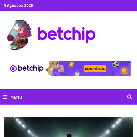
Skip
8 Ağustos 2026
to
content
MENU