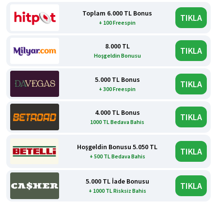
Toplam 6.000 TL Bonus
TIKLA
+ 100 Freespin
8.000 TL
TIKLA
Hoşgeldin Bonusu
5.000 TL Bonus
TIKLA
+ 300 Freespin
4.000 TL Bonus
TIKLA
1000 TL Bedava Bahis
Hoşgeldin Bonusu 5.050 TL
TIKLA
+ 500 TL Bedava Bahis
5.000 TL İade Bonusu
TIKLA
+ 1000 TL Risksiz Bahis