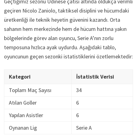
Geçtiğimiz sezonu Udinese çatısı altında oldukça verimli
geçiren Nicolo Zaniolo, taktiksel disiplini ve hücumdaki
üretkenliği ile teknik heyetin güvenini kazandı. Orta
sahanın hem merkezinde hem de hücum hattına yakın
bölgelerinde görev alan oyuncu, Serie A’nın zorlu
temposuna hızlıca ayak uydurdu. Aşağıdaki tablo,
oyuncunun geçen sezonki istatistiklerini özetlemektedir:
Kategori
İstatistik Verisi
Toplam Maç Sayısı
34
Atılan Goller
6
Yapılan Asistler
6
Oynanan Lig
Serie A