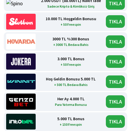
2.000 USDT (88.000TL) Nakit İade
TIKLA
Sadece Kripto & Kimliksiz Giriş
10.000 TL Hoşgeldin Bonusu
TIKLA
+ 50 Freespin
3000 TL %300 Bonus
TIKLA
+ 3000 TL Bedava Bahis
3.000 TL Bonus
TIKLA
+ 50 Freespin
Hoş Geldin Bonusu 5.000 TL
TIKLA
+ 500 TL Bedava Bahis
Her Ay 4.000 TL
TIKLA
Para Yatırma Bonusu
5.000 TL Bonus
TIKLA
+ 150 Freespin