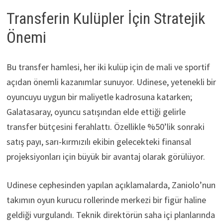
Transferin Kulüpler İçin Stratejik
Önemi
Bu transfer hamlesi, her iki kulüp için de mali ve sportif
açıdan önemli kazanımlar sunuyor. Udinese, yetenekli bir
oyuncuyu uygun bir maliyetle kadrosuna katarken;
Galatasaray, oyuncu satışından elde ettiği gelirle
transfer bütçesini ferahlattı. Özellikle %50’lik sonraki
satış payı, sarı-kırmızılı ekibin gelecekteki finansal
projeksiyonları için büyük bir avantaj olarak görülüyor.
Udinese cephesinden yapılan açıklamalarda, Zaniolo’nun
takımın oyun kurucu rollerinde merkezi bir figür haline
geldiği vurgulandı. Teknik direktörün saha içi planlarında