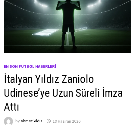
EN SON FUTBOL HABERLERI
İtalyan Yıldız Zaniolo
Udinese’ye Uzun Süreli İmza
Attı
by
Ahmet Yıldız
19 Haziran 2026