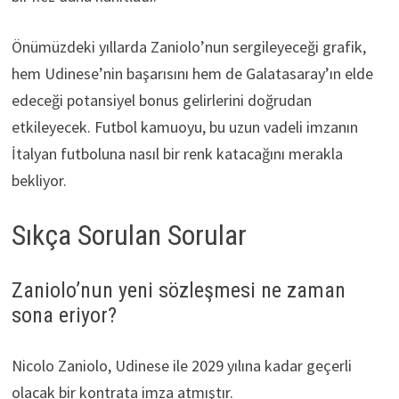
Önümüzdeki yıllarda Zaniolo’nun sergileyeceği grafik,
hem Udinese’nin başarısını hem de Galatasaray’ın elde
edeceği potansiyel bonus gelirlerini doğrudan
etkileyecek. Futbol kamuoyu, bu uzun vadeli imzanın
İtalyan futboluna nasıl bir renk katacağını merakla
bekliyor.
Sıkça Sorulan Sorular
Zaniolo’nun yeni sözleşmesi ne zaman
sona eriyor?
Nicolo Zaniolo, Udinese ile 2029 yılına kadar geçerli
olacak bir kontrata imza atmıştır.