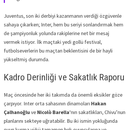
Juventus, son iki derbiyi kazanmanın verdiği özgüvenle
sahaya çıkarken; Inter, hem bu seriyi sonlandırmak hem
de şampiyonluk yolunda rakiplerine net bir mesaj
vermek istiyor. İlk maçtaki yedi gollü festival,
futbolseverlerin bu maçtan beklentisini de bir hayli
yükseltmiş durumda.
Kadro Derinliği ve Sakatlık Raporu
Maç öncesinde her iki takımda da önemli eksikler göze
çarpıyor. Inter orta sahasının dinamoları
Hakan
Çalhanoğlu
ve
Nicolò Barella
‘nın sakatlıkları, Chivu’nun
planlarını sekteye uğratabilir. Bu iki ismin yokluğunda
oyun kurma yükü tamamen bek oyuncularına ve