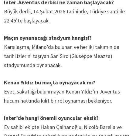
Inter Juventus derbisi ne zaman başlayacak?
Büyük derbi, 14 Şubat 2026 tarihinde, Türkiye saati ile
22:45’te başlayacak.
Maçın oynanacağı stadyum hangisi?
Karşılaşma, Milano’da bulunan ve her iki takımın da
tarihi izlerini taşıyan San Siro (Giuseppe Meazza)
stadyumunda oynanacak.
Kenan Yıldız bu maçta oynayacak mı?
Evet, sakatlığı bulunmayan Kenan Yıldız’ın Juventus
hücum hattında kilit bir rol oynaması bekleniyor.
Inter’de hangi önemli oyuncular eksik?
Ev sahibi ekipte Hakan Çalhanoğlu, Nicolò Barella ve