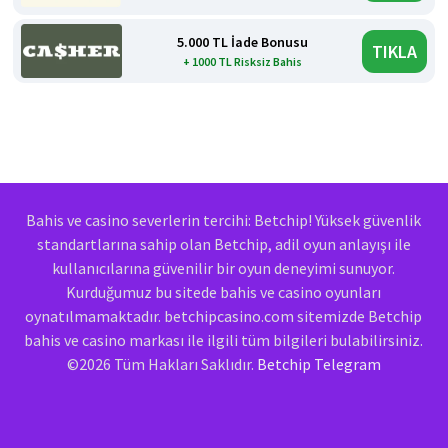
5.000 TL İade Bonusu
TIKLA
+ 1000 TL Risksiz Bahis
Bahis ve casino severlerin tercihi: Betchip! Yüksek güvenlik
standartlarına sahip olan Betchip, adil oyun anlayışı ile
kullanıcılarına güvenilir bir oyun deneyimi sunuyor.
Kurduğumuz bu sitede bahis ve casino oyunları
oynatılmamaktadır. betchipcasino.com sitemizde Betchip
bahis ve casino markası ile ilgili tüm bilgileri bulabilirsiniz.
©2026 Tüm Hakları Saklıdır.
Betchip Telegram