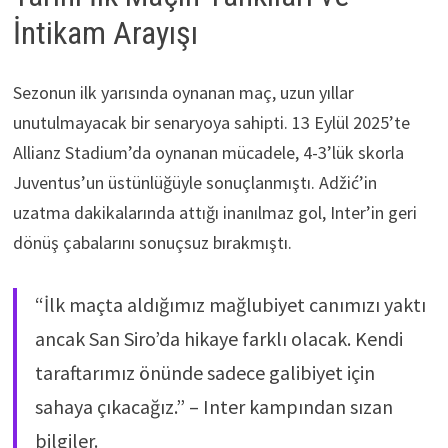
İntikam Arayışı
Sezonun ilk yarısında oynanan maç, uzun yıllar
unutulmayacak bir senaryoya sahipti. 13 Eylül 2025’te
Allianz Stadium’da oynanan mücadele, 4-3’lük skorla
Juventus’un üstünlüğüyle sonuçlanmıştı. Adžić’in
uzatma dakikalarında attığı inanılmaz gol, Inter’in geri
dönüş çabalarını sonuçsuz bırakmıştı.
“İlk maçta aldığımız mağlubiyet canımızı yaktı
ancak San Siro’da hikaye farklı olacak. Kendi
taraftarımız önünde sadece galibiyet için
sahaya çıkacağız.” – Inter kampından sızan
bilgiler.