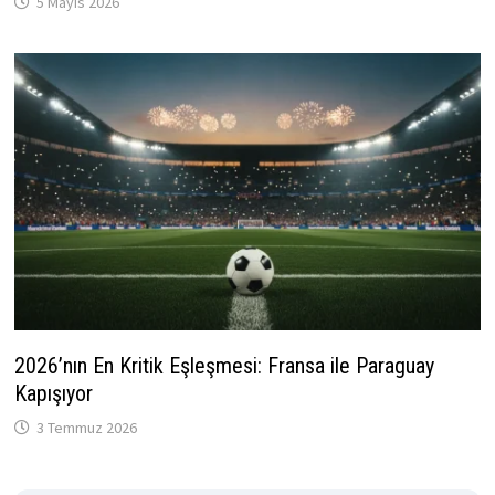
5 Mayıs 2026
2026’nın En Kritik Eşleşmesi: Fransa ile Paraguay
Kapışıyor
3 Temmuz 2026