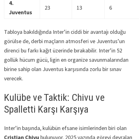
4.
23
13
6
Juventus
Tabloya bakıldığında Inter’in ciddi bir avantajı olduğu
görülse de, derbi maçların atmosferi ve Juventus’un
direnci bu farkı kağıt üzerinde bırakabilir. Inter’in 52
gollük hücum gücü, ligin en organize savunmalarından
birine sahip olan Juventus karşısında zorlu bir sınav
verecek.
Kulübe ve Taktik: Chivu ve
Spalletti Karşı Karşıya
Inter’in başında, kulübün efsane isimlerinden biri olan
Cristian Chivu
bulunuyor. 2025 yazında görevi devralan