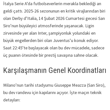
İtalya Serie A’da futbolseverlerin merakla beklediği an
geldi çattı. 2025-26 sezonunun en kritik virajlarından biri
olan Derby d’Italia, 14 Şubat 2026 Cumartesi gecesi San
Siro’nun büyüleyici atmosferinde yaşanacak. Ligin
zirvesinde yer alan Inter, şampiyonluk yolundaki en
büyük engellerden biri olan Juventus’u konuk ediyor.
Saat 22:45’te başlayacak olan bu dev mücadele, sadece
üç puanın ötesinde bir prestij savaşına sahne olacak.
Karşılaşmanın Genel Koordinatları
Milano’nun tarihi stadyumu Giuseppe Meazza (San Siro),
bu dev randevu için kapılarını açıyor. İşte maçın teknik
detayları: