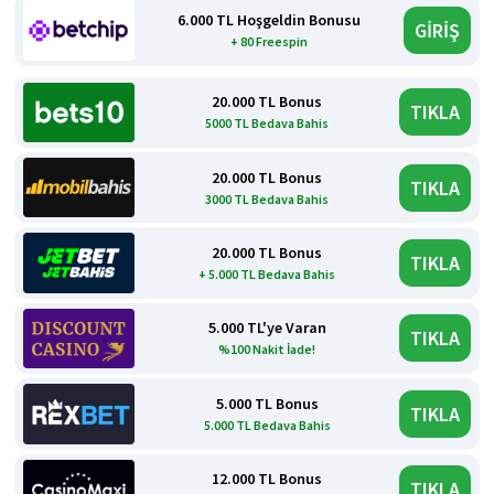
6.000 TL Hoşgeldin Bonusu
GİRİŞ
+ 80 Freespin
20.000 TL Bonus
TIKLA
5000 TL Bedava Bahis
20.000 TL Bonus
TIKLA
3000 TL Bedava Bahis
20.000 TL Bonus
TIKLA
+ 5.000 TL Bedava Bahis
5.000 TL'ye Varan
TIKLA
%100 Nakit İade!
5.000 TL Bonus
TIKLA
5.000 TL Bedava Bahis
12.000 TL Bonus
TIKLA