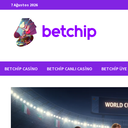
Skip
7 Ağustos 2026
to
content
BETCHIP CASINO
BETCHIP CANLI CASINO
BETCHIP ÜYE