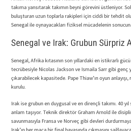
takıma yansıtarak takımın beyni görevini üstleniyor. So
buluşturan uzun toplarla rakipleri için ciddi bir tehdit 
Senegal ile oynayacakları fiziksel mücadelenin sonucun
Senegal ve Irak: Grubun Sürpriz A
Senegal, Afrika kıtasının son yıllardaki en istikrarlı gü
tecrübesiyle Nicolas Jackson ve Ismaila Sarr gibi genç 
çıkarabilecek kapasitede. Pape Thiaw’ın oyun anlayışı, 
kurulu.
Irak ise grubun en duygusal ve en dirençli takımı. 40 yıl
anlam taşıyor. Teknik direktör Graham Arnold ile disipli
savunmasıyla Fransa ve Norveç gibi devleri durdurmaya 
Irak’ın her maça bir final havasında çıkmasını sağlayaca