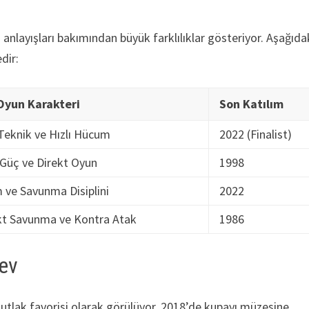
anlayışları bakımından büyük farklılıklar gösteriyor. Aşağıda
dir:
Oyun Karakteri
Son Katılım
Teknik ve Hızlı Hücum
2022 (Finalist)
 Güç ve Direkt Oyun
1998
m ve Savunma Disiplini
2022
t Savunma ve Kontra Atak
1986
Dev
tlak favorisi olarak görülüyor. 2018’de kupayı müzesine