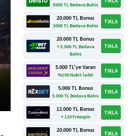
TIKLA
5000 TL Bedava Bahis
20.000 TL Bonus
TIKLA
3000 TL Bedava Bahis
20.000 TL Bonus
TIKLA
+ 5.000 TL Bedava
Bahis
5.000 TL'ye Varan
TIKLA
%100 Nakit İade!
5.000 TL Bonus
TIKLA
5.000 TL Bedava Bahis
12.000 TL Bonus
TIKLA
+ 120 Freespin
20.000 TL Bonus
TIKLA