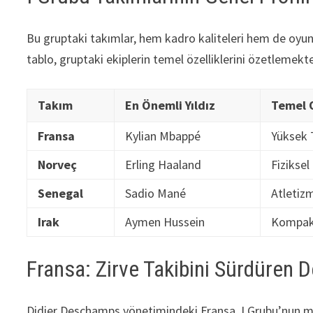
Bu gruptaki takımlar, hem kadro kaliteleri hem de oyun 
tablo, gruptaki ekiplerin temel özelliklerini özetlemekte
Takım
En Önemli Yıldız
Temel 
Fransa
Kylian Mbappé
Yüksek 
Norveç
Erling Haaland
Fiziksel
Senegal
Sadio Mané
Atletiz
Irak
Aymen Hussein
Kompak
Fransa: Zirve Takibini Sürdüren 
Didier Deschamps yönetimindeki Fransa, I Grubu’nun mu