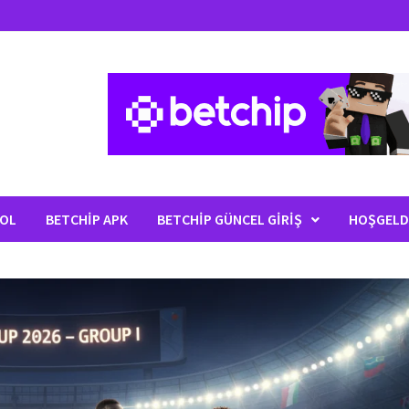
 OL
BETCHIP APK
BETCHIP GÜNCEL GIRIŞ
HOŞGELD