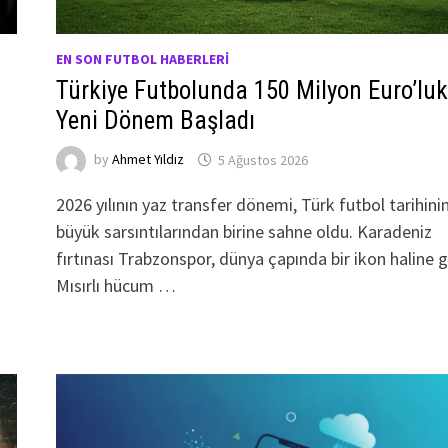
EN SON FUTBOL HABERLERI
Türkiye Futbolunda 150 Milyon Euro’luk
Yeni Dönem Başladı
by
Ahmet Yıldız
5 Ağustos 2026
2026 yılının yaz transfer dönemi, Türk futbol tarihini
büyük sarsıntılarından birine sahne oldu. Karadeniz
fırtınası Trabzonspor, dünya çapında bir ikon haline 
Mısırlı hücum …