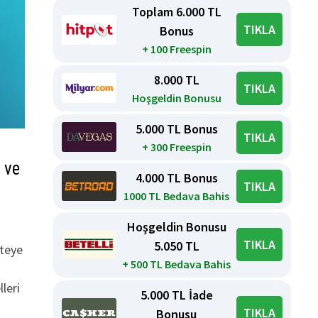
Toplam 6.000 TL
TIKLA
Bonus
+ 100 Freespin
8.000 TL
TIKLA
Hoşgeldin Bonusu
5.000 TL Bonus
TIKLA
+ 300 Freespin
 ve
4.000 TL Bonus
TIKLA
1000 TL Bedava Bahis
Hoşgeldin Bonusu
TIKLA
5.050 TL
iteye
+ 500 TL Bedava Bahis
lleri
5.000 TL İade
TIKLA
Bonusu