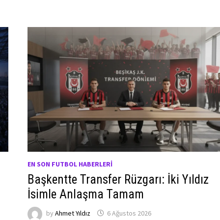
EN SON FUTBOL HABERLERI
Başkentte Transfer Rüzgarı: İki Yıldız
İsimle Anlaşma Tamam
by
Ahmet Yıldız
6 Ağustos 2026