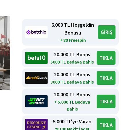
6.000 TL Hoşgeldin
GİRİŞ
Bonusu
+ 80 Freespin
20.000 TL Bonus
TIKLA
5000 TL Bedava Bahis
20.000 TL Bonus
TIKLA
3000 TL Bedava Bahis
20.000 TL Bonus
TIKLA
+ 5.000 TL Bedava
Bahis
5.000 TL'ye Varan
TIKLA
%100 Nakit İade!