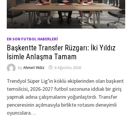
EN SON FUTBOL HABERLERI
Başkentte Transfer Rüzgarı: İki Yıldız
İsimle Anlaşma Tamam
by
Ahmet Yıldız
6 Ağustos 2026
Trendyol Süper Lig’in köklü ekiplerinden olan başkent
temsilcisi, 2026-2027 futbol sezonuna iddialı bir giriş
yapmak adına çalışmalarını yoğunlaştırdı. Transfer
penceresinin açılmasıyla birlikte rotasını deneyimli
oyunculara…