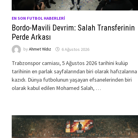
EN SON FUTBOL HABERLERI
Bordo-Mavili Devrim: Salah Transferinin
Perde Arkası
by
Ahmet Yıldız
6 Ağustos 2026
Trabzonspor camiası, 5 Ağustos 2026 tarihini kulüp
tarihinin en parlak sayfalarından biri olarak hafızalarına
kazıdı. Dünya futbolunun yaşayan efsanelerinden biri
olarak kabul edilen Mohamed Salah, …