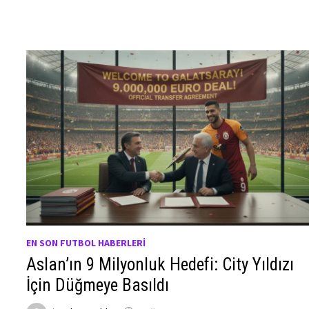
EN SON FUTBOL HABERLERI
Aslan’ın 9 Milyonluk Hedefi: City Yıldızı
İçin Düğmeye Basıldı