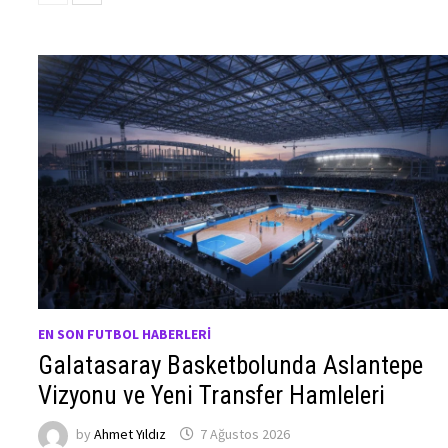
EN SON FUTBOL HABERLERI
Galatasaray Basketbolunda Aslantepe
Vizyonu ve Yeni Transfer Hamleleri
by
Ahmet Yıldız
7 Ağustos 2026