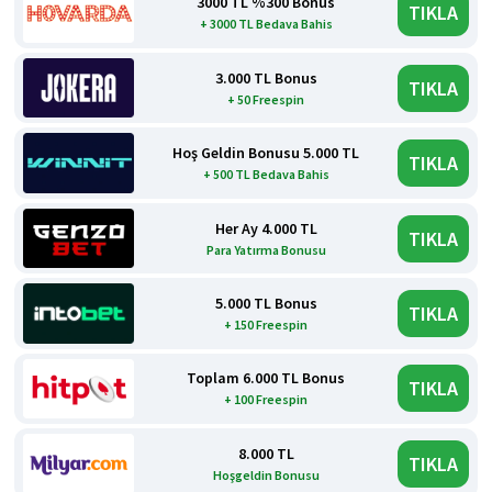
3000 TL %300 Bonus
TIKLA
+ 3000 TL Bedava Bahis
3.000 TL Bonus
TIKLA
+ 50 Freespin
Hoş Geldin Bonusu 5.000 TL
TIKLA
+ 500 TL Bedava Bahis
Her Ay 4.000 TL
TIKLA
Para Yatırma Bonusu
5.000 TL Bonus
TIKLA
+ 150 Freespin
Toplam 6.000 TL Bonus
TIKLA
+ 100 Freespin
8.000 TL
TIKLA
Hoşgeldin Bonusu