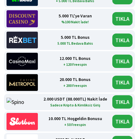
+ 5.000 TL Bedava Bahis
5.000 TL'ye Varan
TIKLA
%100 Nakit İade!
5.000 TL Bonus
TIKLA
5.000 TL Bedava Bahis
12.000 TL Bonus
TIKLA
+ 120 Freespin
20.000 TL Bonus
TIKLA
+ 200 Freespin
2.000 USDT (88.000TL) Nakit İade
TIKLA
Sadece Kripto & Kimliksiz Giriş
10.000 TL Hoşgeldin Bonusu
TIKLA
+ 50 Freespin